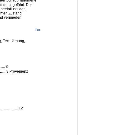
enden Schadphänomene
d durchgeführt. Der
beeinflusst das
nten Zustand
end vermieden
Top
 Textilfärbung,
.... 3
...... .3 Provenienz
........ ....12