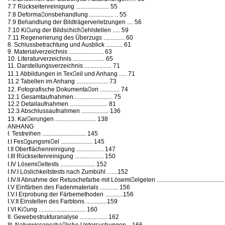
7.7 Rückseitenreinigung ...................... 55
7.8 Deforma􀁉onsbehandlung ................ .. 55
7.9 Behandlung der Bildträgerverletzungen .... 56
7.10 Ki􀀐ung der Bildschich􀁏ehlstellen ..... 59
7.11 Regenerierung des Überzugs .............. 60
8. Schlussbetrachtung und Ausblick ........... 61
9. Materialverzeichnis ....................... 63
10. Literaturverzeichnis ..................... 65
11. Darstellungsverzeichnis .................. 71
11.1 Abbildungen in Tex􀀐eil und Anhang ..... 71
11.2 Tabellen im Anhang ..................... 73
12. Fotografische Dokumenta􀀭on ............. 74
12.1 Gesamtaufnahmen.......................... 75
12.2 Detailaufnahmen ......................... 81
12.3 Abschlussaufnahmen .................. 136
13. Kar􀀭erungen ........................... 138
ANHANG
I. Testreihen ............................. 145
I.I Fes􀁉gungsmi􀀐el ..................... 145
I.II Oberflächenreinigung .................. 147
I.III Rückseitenreinigung ................... 150
I.IV Lösemi􀀐eltests ....................... 152
I.IV.I Löslichkeitstests nach Zumbühl .......152
I.IV.II Abnahme der Retuschefarbe mit Lösemi􀀐elgelen ...........................................
I.V Einfärben des Fadenmaterials ............ 156
I.V.I Erprobung der Färbemethoden ............156
I.V.II Einstellen des Farbtons ..............159
I.VI Ki􀀐ung ............................... 160
II. Gewebestrukturanalyse .................. 162
III. Naturwissenscha􀀿liche Untersuchungen .. 166