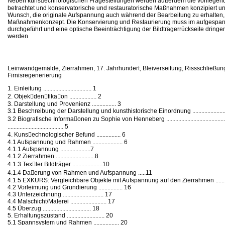
Neben kuns􀀐echnologischen Fragestellungen werden außerdem die vorlieg
betrachtet und konservatorische und restauratorische Maßnahmen konzipiert un
Wunsch, die originale Aufspannung auch während der Bearbeitung zu erhalten, 
Maßnahmenkonzept. Die Konservierung und Restaurierung muss im aufgespan
durchgeführt und eine optische Beeinträchtigung der Bildträgerrückseite dring
werden
Leinwandgemälde, Zierrahmen, 17. Jahrhundert, Bleiverseifung, Rissschließung,
Firnisregenerierung
1. Einleitung ................................ 1
2. Objek􀀭den􀀭fika􀀭on .................. 2
3. Darstellung und Provenienz ................ 3
3.1 Beschreibung der Darstellung und kunsthistorische Einordnung .......................
3.2 Biografische Informa􀁉onen zu Sophie von Henneberg ......................................
..................................... 5
4. Kuns􀀳echnologischer Befund ................ 6
4.1 Aufspannung und Rahmen .................... 6
4.1.1 Aufspannung ....................7
4.1.2 Zierrahmen ..........................8
4.1.3 Tex􀁉ler Bildträger ....................10
4.1.4 Da􀁉erung von Rahmen und Aufspannung .....11
4.1.5 EXKURS: Vergleichbare Objekte mit Aufspannung auf den Zierrahmen ..............
4.2 Vorleimung und Grundierung ................ 16
4.3 Unterzeichnung ........................... 17
4.4 Malschicht/Malerei ........................ 17
4.5 Überzug ................................ 18
5. Erhaltungszustand ......................... 20
5.1 Spannsystem und Rahmen ................. 20