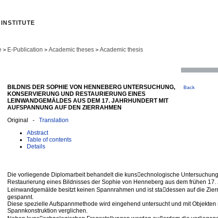
INSTITUTE
e
E-Publication
Academic theses
Academic thesis
>
>
>
BILDNIS DER SOPHIE VON HENNEBERG UNTERSUCHUNG,
Back
KONSERVIERUNG UND RESTAURIERUNG EINES
LEINWANDGEMÄLDES AUS DEM 17. JAHRHUNDERT MIT
AUFSPANNUNG AUF DEN ZIERRAHMEN
Original -
Translation
Abstract
Table of contents
Details
Die vorliegende Diplomarbeit behandelt die kuns􀀐echnologische Untersuchun
Restaurierung eines Bildnisses der Sophie von Henneberg aus dem frühen 17.
Leinwandgemälde besitzt keinen Spannrahmen und ist sta􀀐dessen auf die Zie
gespannt.
Diese spezielle Aufspannmethode wird eingehend untersucht und mit Objekten 
Spannkonstruktion verglichen.