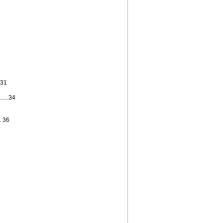
..31
.....34
.. 36
.