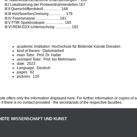
III.I Lokalisierung der Probeentnahmestellen 167
III.II Querschliffprotokoll ................ . 168
III.III Holzfaserbes􀁉mmung ............ . .. 179
III.IV Faseranalyse .................... .... 181
III.V FTIR-Spektroskopie .................... 185
III.VI REM-EDX-Untersuchung ................. 192
academic institution:
Hochschule für Bildende Künste Dresden
kind of theses:
Diplomarbeit
main Tutor:
Prof. Dr. Haller
assistant Tutor:
Prof. Ivo Mohrmann
date:
2023
Language:
Deutsch
pages:
62
pictures:
120
te offers only the information displayed here. For further information or copies of
 if there is no contact provided - the secretariats of the respective faculties.
NDTE WISSENSCHAFT UND KUNST