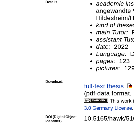
Details:
academic inst
angewandte 
Hildesheim/H
kind of these
main Tutor:
P
assistant Tu
date:
2022
Language:
D
pages:
123
pictures:
12
Download:
full-text thesis
(pdf-data format,
This work 
3.0 Germany License
.
DOI (Digital Object
10.5165/hawk/51
Identifier)