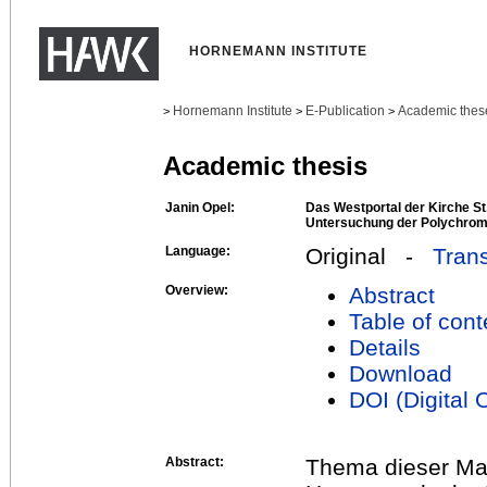
HORNEMANN INSTITUTE
Hornemann Institute
E-Publication
Academic thes
>
>
>
Academic thesis
Janin Opel:
Das Westportal der Kirche St
Untersuchung der Polychrom
Language:
Original -
Trans
Overview:
Abstract
Table of cont
Details
Download
DOI (Digital O
Abstract:
Thema dieser Mas