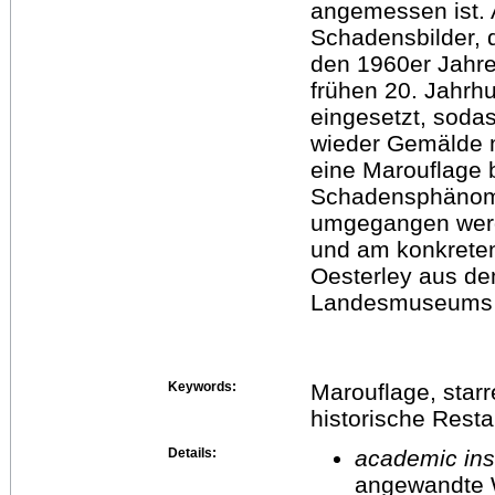
angemessen ist. A
Schadensbilder, d
den 1960er Jahre
frühen 20. Jahrh
eingesetzt, soda
wieder Gemälde m
eine Marouflage 
Schadensphänome
umgegangen werde
und am konkreten
Oesterley aus d
Landesmuseums 
Keywords:
Marouflage, star
historische Resta
Details:
academic inst
angewandte 