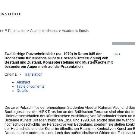
INSTITUTE
e
E-Publication
Academic theses
Academic thesis
>
>
>
Zwei farbige Putzschnittbilder (ca. 1970) in Raum 045 der
Back
Hochschule für Bildende Künste Dresden Untersuchung von
Bestand und Zustand, Konzepterstellung und Musteräche mit
besonderem Augenmerk auf die Präsentation
Original -
Translation
Abstract
Table of contents
Details
Die zwei Putzschnitte der ehemaligen Studenten Abed al Rahman Abdi und Sam
Sockelgeschoss der HfBK Dresden an der Brühlschen Terrasse sind eine der letz
Hinterlassenschaften der künstlerischen Ausbildung von Wandmaler*innen an d
Bildende Künste Dresden zwischen 1950 und 1990. Als solche sind die Wandbil
hochschulgeschichtlicher Perspektive von Bedeutung, sondern sie stellen kon
der Hochschule und der Kunst im öffentlichen Raum, im Kontext von Kunst am B
Dresden unter anderem auch durch das außerschulische Wirken der Fachklasse