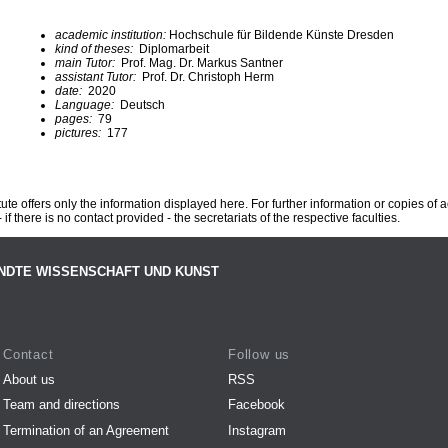
academic institution:
Hochschule für Bildende Künste Dresden
kind of theses:
Diplomarbeit
main Tutor:
Prof. Mag. Dr. Markus Santner
assistant Tutor:
Prof. Dr. Christoph Herm
date:
2020
Language:
Deutsch
pages:
79
pictures:
177
te offers only the information displayed here. For further information or copies of
 if there is no contact provided - the secretariats of the respective faculties.
NDTE WISSENSCHAFT UND KUNST
Contact
Follow us
About us
RSS
Team and directions
Facebook
Termination of an Agreement
Instagram