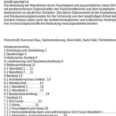
plastik geprägt ist.
Die Belastung der Wandbilder durch Feuchtigkeit und bauschädliche Salze fü
mit werktechnischen Eigenschaften der Putzschnitttechnik und dem Ausbleiben 
Maßnahmen zu deutlichen Schäden. Ziel dieser Diplomarbeit ist die Erarbeitun
und Restaurierungskonzeptes für die Sicherung und den langfristigen Erhalt de
Darüber hinaus sollen auch die werktechnologischen und historischen Hintergr
ihre hochschulgeschichtliche Bedeutung herausgearbeitet werden.
Putzschnitt, Kunst am Bau, Salzreduzierung, Abed Abdi, Sami Haki, Fehlstelle
Inhaltsverzeichnis
1 Einleitung und Zielstellung 1
2 Quellenlage 3
3 Historischer Kontext 4
4 Lokalisierung und Raumbeschreibung 9
5 Bildbeschreibung 11
5.1 Wandbild 1 .. . 11
5.2 Wandbild 2 .. . 11
6 Bestand 13
6.1 Architektonisches Umfeld . 13
6.2 Werktechnik . . . . . . . . 14
6.2.1 Wandbild 1. . . . . . . . 15
6.2.2 Wandbild 2. . . . . . . . 17
6.3 Bestandsbewertung . . . . . 19
7 Zustand 21
7.1 Einüsse . . . . . . . . . 21
7.1.1 Klima . .. . . . . . . . 21
7.1.2 Feuchtigkeit und Salze 26
7.1.3 Nutzungsbedingungen und anthropogene Einüsse Wandbild 1 . . . . . . . . .
7.2.1 Allgemeine Zustandsbetrachtung . . . 29