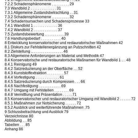
7.2.2 Schadensphänomene . .. . . . . . . . 29
7.3 Wandbild 2 . . . . . . . . . . . . . . 31
7.3.1 Allgemeine Zustandsbetrachtung . . 31
7.3.2 Schadensphänomene .. . . . . . . . . 32
7.4 Schadensursachen und Schadensprozesse 33
7.4.1 Wandbild 1 . . . . . . . . . . . . . 36
7.4.2 Wandbild 2 . . . . . . . . . . . . . 37
7.5 Zustandsbewertung .. . . . . . . . . . 39
7.6 Handlungsbedarf . . . . . . . . . . . 40
8 Entwicklung konservatorischer und restauratorischer Maßnahmen 42
8.1 Diskurs zur Fehlstellenergänzung an Putzschnitten 42
8.2 Zielstellung .. . . . . . . . . . . . . . . . . 46
8.3 Allgemeine Anforderungen an Material und Methodik 47
8.4 Konservatorische und restauratorische Maßnamen für Wandbild 1 .. . 48
8.4.1 Reinigung 49
8.4.2 Salzreduzierung an der Oberfläche .. . 52
8.4.3 Kunststoffextraktion . . . . . . . . . 57
8.4.4 Vorfestigung . . . . . . . . . . . . . 61
8.4.5 Salzreduzierung durch Kompressen . . . 66
8.4.6 Nachfestigung . . . . . . . . . . . . 69
8.4.7 Umgang mit Fehlstellen . . . . . . . . 69
8.4.8 Vermittlung und Präsentation . . . . . 71
8.5 Konservatorischer und restauratorischer Umgang mit Wandbild 2 . . . . . . 72
8.5.1 Maßnahmen zur Notsicherung . . . . . . 72
8.5.2 Ausblick und weiterführende Maßnahmen .75
9 Schlussbetrachtung und Ausblick 79
Verzeichnisse 80
Abbildung .. . 85
Tabellen . . . 85
Anhang 86