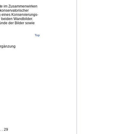
hrte im Zusammenwirken
konservatorischer
g eines Konservierungs-
r beiden Wandbilder.
ünde der Bilder sowie
Top
nergänzung
 . 29