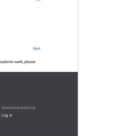
Back
 academic work, please
Seitenverwaltung
Log in