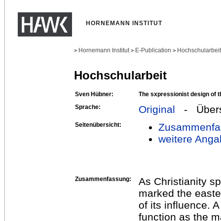
HORNEMANN INSTITUT
Hornemann Institut
E-Publication
Hochschularbei
>
>
>
Hochschularbeit
Sven Hübner:
The sxpressionist design of t
Sprache:
Original
- Übers
Seitenübersicht:
Zusammenfa
weitere Anga
Zusammenfassung:
As Christianity sp
marked the east
of its influence. A
function as the m